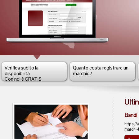
200
Oltre
Scop
99,6
comu
Scop
Temp
Verifica subito la
Quanto costa registrare un
disponibilità
marchio?
Con noi è GRATIS
Ulti
Bandi
https:/
marchi-b